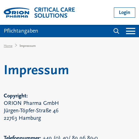
Direkt zum Inhalt
User acc
Login
Main navigation
Suche
Pflichtangaben
Pfadnavigation
Home
Impressum
Impressum
Copyright:
ORION Pharma GmbH
Jürgen-Töpfer-Straße 46
22763 Hamburg
Telefonnummer:
+49 (0) 40/ 89 96 89-0