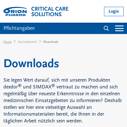
Direkt zum Inhalt
User acc
Login
Main navigation
Suche
Pflichtangaben
Pfadnavigation
Home
Servicebereich
Downloads
Downloads
Sie legen Wert darauf, sich mit unseren Produkten
®
®
dexdor
und SIMDAX
vertraut zu machen und sich
regelmäßig über neueste Erkenntnisse in den einzelnen
medizinischen Einsatzgebieten zu informieren? Deshalb
stellen wir hier eine vielseitige Auswahl an
Informationsmaterialien bereit, die Ihnen in der
täglichen Arbeit nützlich sein werden.