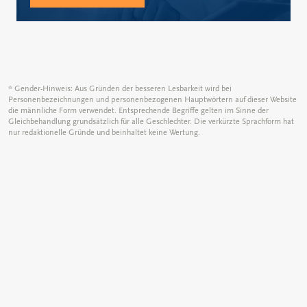
* Gender-Hinweis: Aus Gründen der besseren Lesbarkeit wird bei
Personenbezeichnungen und personenbezogenen Hauptwörtern auf dieser Website
die männliche Form verwendet. Entsprechende Begriffe gelten im Sinne der
Gleichbehandlung grundsätzlich für alle Geschlechter. Die verkürzte Sprachform hat
nur redaktionelle Gründe und beinhaltet keine Wertung.