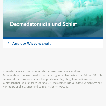
Dexmedetomidin und Schlaf
Schlafstörungen auf der Intensivstation sind
mit Delir und erhöhter Mortalität assoziiert.
Aus der Wissenschaft
Eine Sedierung mit Propofol oder Midazolam
führt oft zu einem Mangel an erholsamem
Schlaf. Die Auswirkungen von Dexmedetomidin
auf die Schlafqualität und -quantität wurden in
einer doppelblinden, randomisierten Studie
* Gender-Hinweis: Aus Gründen der besseren Lesbarkeit wird bei
untersucht.
Personenbezeichnungen und personenbezogenen Hauptwörtern auf dieser Website
die männliche Form verwendet. Entsprechende Begriffe gelten im Sinne der
Gleichbehandlung grundsätzlich für alle Geschlechter. Die verkürzte Sprachform hat
nur redaktionelle Gründe und beinhaltet keine Wertung.