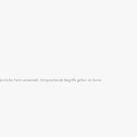
nnliche Form verwendet. Entsprechende Begriffe gelten im Sinne
UAW melden
Folgen Sie uns
Sitemap