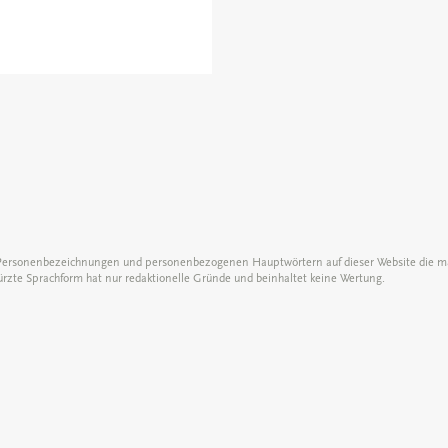
 Personenbezeichnungen und personenbezogenen Hauptwörtern auf dieser Website die mä
kürzte Sprachform hat nur redaktionelle Gründe und beinhaltet keine Wertung.
bH
Tel.
+49 (0) 40 / 89 96 89 - 0
 46
Fax
+49 (0) 40 / 89 96 89 - 96
E-Mail
info-hamburg@orionpharma.com