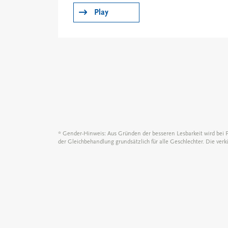
Play
* Gender-Hinweis: Aus Gründen der besseren Lesbarkeit wird bei
der Gleichbehandlung grundsätzlich für alle Geschlechter. Die ver
ORION Pharma Gm
Jürgen-Töpfer-Straße
22763 Hamburg