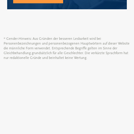
* Gender-Hinweis: Aus Gründen der besseren Lesbarkeit wird bei
Personenbezeichnungen und personenbezogenen Hauptwörtern auf dieser Website
die männliche Form verwendet. Entsprechende Begriffe gelten im Sinne der
Gleichbehandlung grundsätzlich für alle Geschlechter. Die verkürzte Sprachform hat
nur redaktionelle Gründe und beinhaltet keine Wertung.