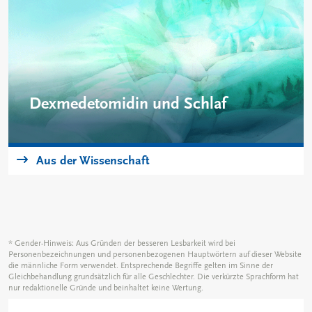
Dexmedetomidin und Schlaf
Schlafstörungen auf der Intensivstation sind
mit Delir und erhöhter Mortalität assoziiert.
Aus der Wissenschaft
Eine Sedierung mit Propofol oder Midazolam
führt oft zu einem Mangel an erholsamem
Schlaf. Die Auswirkungen von Dexmedetomidin
auf die Schlafqualität und -quantität wurden in
einer doppelblinden, randomisierten Studie
* Gender-Hinweis: Aus Gründen der besseren Lesbarkeit wird bei
untersucht.
Personenbezeichnungen und personenbezogenen Hauptwörtern auf dieser Website
die männliche Form verwendet. Entsprechende Begriffe gelten im Sinne der
Gleichbehandlung grundsätzlich für alle Geschlechter. Die verkürzte Sprachform hat
nur redaktionelle Gründe und beinhaltet keine Wertung.