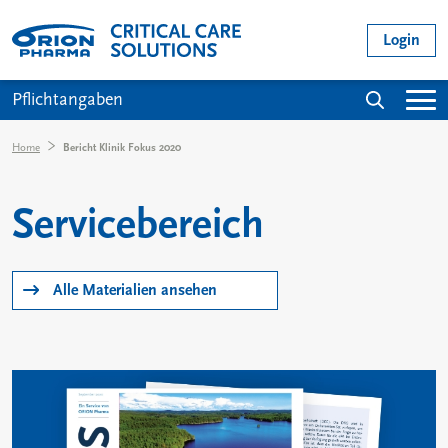
Direkt zum Inhalt
User acc
Login
Main navigation
Suche
Pflichtangaben
Pfadnavigation
Home
Bericht Klinik Fokus 2020
Servicebereich
Alle Materialien ansehen